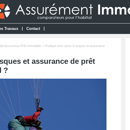
|
|
es Travaux
Contact
de Assurance Prêt Immobilier
> Pratique d'un sport à risques et assurance
isques et assurance de prêt
l ?