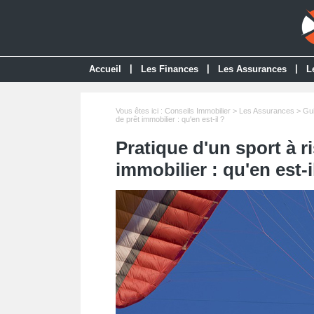
|
|
|
Accueil
Les Finances
Les Assurances
L
Vous êtes ici :
Conseils Immobilier
>
Les Assurances
>
Gui
de prêt immobilier : qu'en est-il ?
Pratique d'un sport à r
immobilier : qu'en est-i