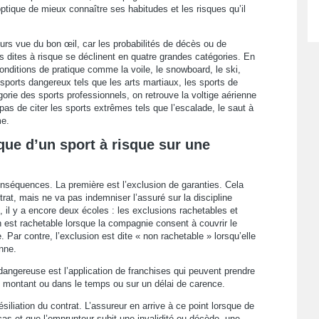
optique de mieux connaître ses habitudes et les risques qu’il
urs vue du bon œil, car les probabilités de décès ou de
s dites à risque se déclinent en quatre grandes catégories. En
conditions de pratique comme la voile, le snowboard, le ski,
 sports dangereux tels que les arts martiaux, les sports de
rie des sports professionnels, on retrouve la voltige aérienne
pas de citer les sports extrêmes tels que l’escalade, le saut à
me.
que d’un sport à risque sur une
conséquences. La première est l’exclusion de garanties. Cela
trat, mais ne va pas indemniser l’assuré sur la discipline
 il y a encore deux écoles : les exclusions rachetables et
n est rachetable lorsque la compagnie consent à couvrir le
 Par contre, l’exclusion est dite « non rachetable » lorsqu’elle
onne.
dangereuse est l’application de franchises qui peuvent prendre
le montant ou dans le temps ou sur un délai de carence.
iliation du contrat. L’assureur en arrive à ce point lorsque de
cas et que l’emprunteur subit une invalidité ou décède, une