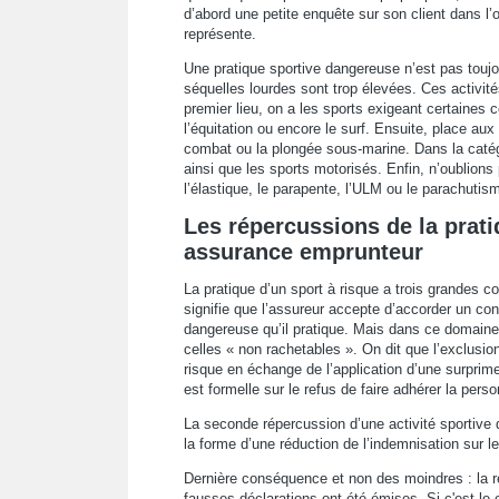
d’abord une petite enquête sur son client dans l’
représente.
Une pratique sportive dangereuse n’est pas toujo
séquelles lourdes sont trop élevées. Ces activité
premier lieu, on a les sports exigeant certaines 
l’équitation ou encore le surf. Ensuite, place aux
combat ou la plongée sous-marine. Dans la catégo
ainsi que les sports motorisés. Enfin, n’oublions 
l’élastique, le parapente, l’ULM ou le parachutis
Les répercussions de la prati
assurance emprunteur
La pratique d’un sport à risque a trois grandes 
signifie que l’assureur accepte d’accorder un con
dangereuse qu’il pratique. Mais dans ce domaine,
celles « non rachetables ». On dit que l’exclusio
risque en échange de l’application d’une surprime.
est formelle sur le refus de faire adhérer la pers
La seconde répercussion d’une activité sportive 
la forme d’une réduction de l’indemnisation sur 
Dernière conséquence et non des moindres : la rés
fausses déclarations ont été émises. Si c'est le 