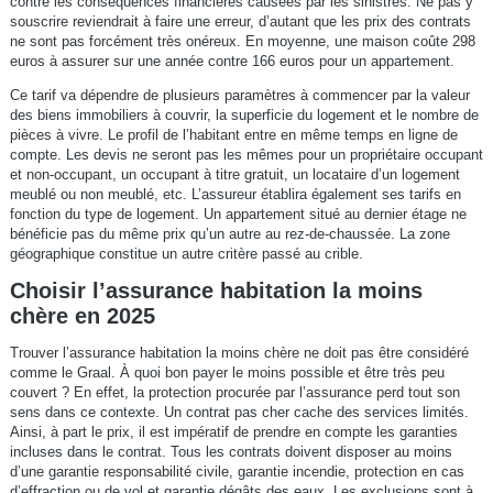
contre les conséquences financières causées par les sinistres. Ne pas y
souscrire reviendrait à faire une erreur, d’autant que les prix des contrats
ne sont pas forcément très onéreux. En moyenne, une maison coûte 298
euros à assurer sur une année contre 166 euros pour un appartement.
Ce tarif va dépendre de plusieurs paramètres à commencer par la valeur
des biens immobiliers à couvrir, la superficie du logement et le nombre de
pièces à vivre. Le profil de l’habitant entre en même temps en ligne de
compte. Les devis ne seront pas les mêmes pour un propriétaire occupant
et non-occupant, un occupant à titre gratuit, un locataire d’un logement
meublé ou non meublé, etc. L’assureur établira également ses tarifs en
fonction du type de logement. Un appartement situé au dernier étage ne
bénéficie pas du même prix qu’un autre au rez-de-chaussée. La zone
géographique constitue un autre critère passé au crible.
Choisir l’assurance habitation la moins
chère en 2025
Trouver l’assurance habitation la moins chère ne doit pas être considéré
comme le Graal. À quoi bon payer le moins possible et être très peu
couvert ? En effet, la protection procurée par l’assurance perd tout son
sens dans ce contexte. Un contrat pas cher cache des services limités.
Ainsi, à part le prix, il est impératif de prendre en compte les garanties
incluses dans le contrat. Tous les contrats doivent disposer au moins
d’une garantie responsabilité civile, garantie incendie, protection en cas
d’effraction ou de vol et garantie dégâts des eaux. Les exclusions sont à