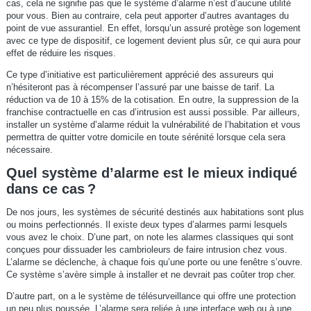
cas, cela ne signifie pas que le système d’alarme n’est d’aucune utilité
pour vous. Bien au contraire, cela peut apporter d’autres avantages du
point de vue assurantiel. En effet, lorsqu’un assuré protège son logement
avec ce type de dispositif, ce logement devient plus sûr, ce qui aura pour
effet de réduire les risques.
Ce type d’initiative est particulièrement apprécié des assureurs qui
n’hésiteront pas à récompenser l’assuré par une baisse de tarif. La
réduction va de 10 à 15% de la cotisation. En outre, la suppression de la
franchise contractuelle en cas d’intrusion est aussi possible. Par ailleurs,
installer un système d’alarme réduit la vulnérabilité de l’habitation et vous
permettra de quitter votre domicile en toute sérénité lorsque cela sera
nécessaire.
Quel système d’alarme est le mieux indiqué
dans ce cas ?
De nos jours, les systèmes de sécurité destinés aux habitations sont plus
ou moins perfectionnés. Il existe deux types d’alarmes parmi lesquels
vous avez le choix. D’une part, on note les alarmes classiques qui sont
conçues pour dissuader les cambrioleurs de faire intrusion chez vous.
L’alarme se déclenche, à chaque fois qu’une porte ou une fenêtre s’ouvre.
Ce système s’avère simple à installer et ne devrait pas coûter trop cher.
D’autre part, on a le système de télésurveillance qui offre une protection
un peu plus poussée. L’alarme sera reliée à une interface web ou à une