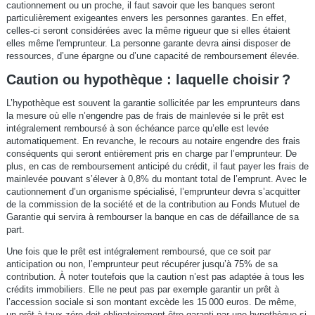
cautionnement ou un proche, il faut savoir que les banques seront
particulièrement exigeantes envers les personnes garantes. En effet,
celles-ci seront considérées avec la même rigueur que si elles étaient
elles même l'emprunteur. La personne garante devra ainsi disposer de
ressources, d’une épargne ou d’une capacité de remboursement élevée.
Caution ou hypothèque : laquelle choisir ?
L’hypothèque est souvent la garantie sollicitée par les emprunteurs dans
la mesure où elle n’engendre pas de frais de mainlevée si le prêt est
intégralement remboursé à son échéance parce qu’elle est levée
automatiquement. En revanche, le recours au notaire engendre des frais
conséquents qui seront entièrement pris en charge par l’emprunteur. De
plus, en cas de remboursement anticipé du crédit, il faut payer les frais de
mainlevée pouvant s’élever à 0,8% du montant total de l’emprunt. Avec le
cautionnement d’un organisme spécialisé, l’emprunteur devra s’acquitter
de la commission de la société et de la contribution au Fonds Mutuel de
Garantie qui servira à rembourser la banque en cas de défaillance de sa
part.
Une fois que le prêt est intégralement remboursé, que ce soit par
anticipation ou non, l’emprunteur peut récupérer jusqu’à 75% de sa
contribution. À noter toutefois que la caution n’est pas adaptée à tous les
crédits immobiliers. Elle ne peut pas par exemple garantir un prêt à
l’accession sociale si son montant excède les 15 000 euros. De même,
un prêt à taux zéro doit obligatoirement être garanti par une hypothèque si