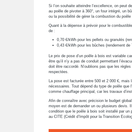
Si l’on souhaite atteindre l’excellence, on peut 
au poêle de pivoter à 360°, un four intégré, un
ou la possibilité de gérer la combustion du poêle
Quant à la dépense à prévoir pour le combustible 
de :
0,70 €/kWh pour les pellets ou granulés (r
0,43 €/kWh pour les bûches (rendement de 
Le prix de pose d’un poêle à bois est variable car 
être qu’il n’y a pas de conduit permettant l’évac
doit être raccordé. N’oublions pas que les règle
respectées.
La pose est facturée entre 500 et 2 000 €, mais
nécessaires. Tout dépend du type de poêle que l
comme chauffage principal, car les travaux d’ins
Afin de connaître avec précision le budget global 
moyen est de demander un ou plusieurs devis. Il e
condition que le poêle à bois soit installé par un pr
au CITE (Crédit d’Impôt pour la Transition Ecolog