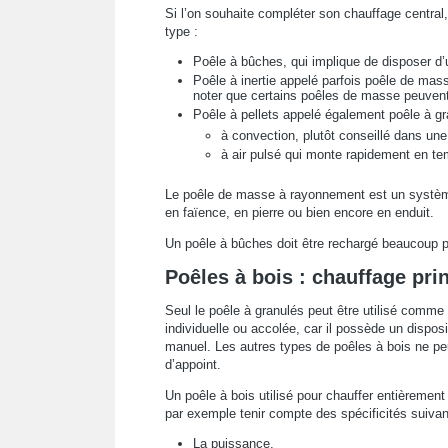
Si l’on souhaite compléter son chauffage central
type :
Poêle à bûches, qui implique de disposer d’
Poêle à inertie appelé parfois poêle de mas
noter que certains poêles de masse peuvent 
Poêle à pellets appelé également poêle à gran
à convection, plutôt conseillé dans une
à air pulsé qui monte rapidement en te
Le poêle de masse à rayonnement est un système 
en faïence, en pierre ou bien encore en enduit.
Un poêle à bûches doit être rechargé beaucoup p
Poêles à bois : chauffage pri
Seul le poêle à granulés peut être utilisé comm
individuelle ou accolée, car il possède un disposi
manuel. Les autres types de poêles à bois ne pe
d’appoint.
Un poêle à bois utilisé pour chauffer entièrement l
par exemple tenir compte des spécificités suivan
La puissance,