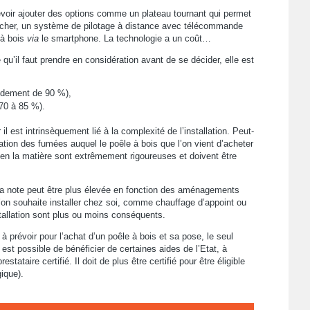
devoir ajouter des options comme un plateau tournant qui permet
 bûcher, un système de pilotage à distance avec télécommande
 à bois
via
le smartphone. La technologie a un coût…
qu’il faut prendre en considération avant de se décider, elle est
endement de 90 %),
70 à 85 %).
il est intrinsèquement lié à la complexité de l’installation. Peut-
uation des fumées auquel le poêle à bois que l’on vient d’acheter
s en la matière sont extrêmement rigoureuses et doivent être
 la note peut être plus élevée en fonction des aménagements
’on souhaite installer chez soi, comme chauffage d’appoint ou
tallation sont plus ou moins conséquents.
à prévoir pour l’achat d’un poêle à bois et sa pose, le seul
st possible de bénéficier de certaines aides de l’Etat, à
estataire certifié. Il doit de plus être certifié pour être éligible
ique).