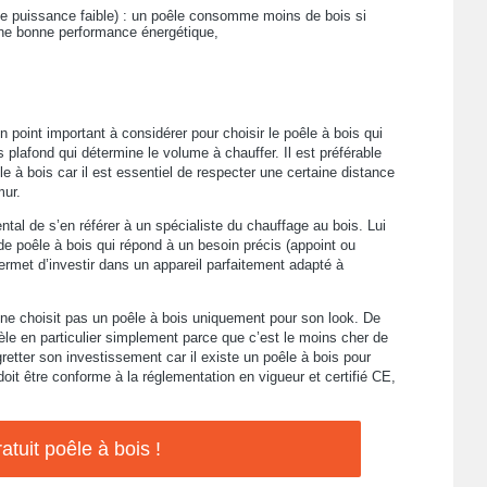
ne puissance faible) : un poêle consomme moins de bois si
une bonne performance énergétique,
un point important à considérer pour choisir le poêle à bois qui
plafond qui détermine le volume à chauffer. Il est préférable
 à bois car il est essentiel de respecter une certaine distance
mur.
ental de s’en référer à un spécialiste du chauffage au bois. Lui
de poêle à bois qui répond à un besoin précis (appoint ou
permet d’investir dans un appareil parfaitement adapté à
ne choisit pas un poêle à bois uniquement pour son look. De
èle en particulier simplement parce que c’est le moins cher de
tter son investissement car il existe un poêle à bois pour
oit être conforme à la réglementation en vigueur et certifié CE,
atuit poêle à bois !