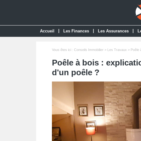
|
|
|
Accueil
Les Finances
Les Assurances
L
Vous êtes ici :
Conseils Immobilier
>
Les Travaux
> Poêle à
Poêle à bois : explicati
d'un poêle ?