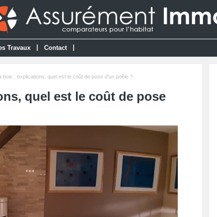
|
|
es Travaux
Contact
 bois : explications, quel est le coût de pose d'un poêle ?
ons, quel est le coût de pose