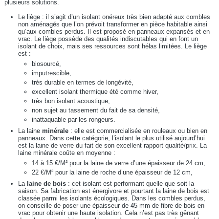
plusieurs solutions.
Le liège : il s’agit d’un isolant onéreux très bien adapté aux combles
non aménagés que l’on prévoit transformer en pièce habitable ainsi
qu’aux combles perdus. Il est proposé en panneaux expansés et en
vrac. Le liège possède des qualités indiscutables qui en font un
isolant de choix, mais ses ressources sont hélas limitées. Le liège
est :
biosourcé,
imputrescible,
très durable en termes de longévité,
excellent isolant thermique été comme hiver,
très bon isolant acoustique,
non sujet au tassement du fait de sa densité,
inattaquable par les rongeurs.
La laine
minérale
: elle est commercialisée en rouleaux ou bien en
panneaux. Dans cette catégorie, l’isolant le plus utilisé aujourd’hui
est la laine de verre du fait de son excellent rapport qualité/prix. La
laine minérale coûte en moyenne :
14 à 15 €/M² pour la laine de verre d’une épaisseur de 24 cm,
22 €/M² pour la laine de roche d’une épaisseur de 12 cm,
La
laine de bois
: cet isolant est performant quelle que soit la
saison. Sa fabrication est énergivore et pourtant la laine de bois est
classée parmi les isolants écologiques. Dans les combles perdus,
on conseille de poser une épaisseur de 45 mm de fibre de bois en
vrac pour obtenir une haute isolation. Cela n’est pas très gênant