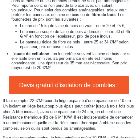
dans la mesure où les combles perdus ne sont pas aménageables.
Peu importe donc si l’on perd de la place avec un isolant
volumineux. Pour isoler des combles aménageables, mieux vaut
préférer les panneaux de laine de bois ou de
fibre de bois
. Les
fourchettes de prix sont les suivantes :
Le sac de 15 kg de laine de bois en vrac : entre 20 et 25 €,
Le panneau souple de laine de bois à dérouler : entre 30 et 45
€/M² en fonction de l’épaisseur, prix de pose inclus,
Le panneau rigide de fibre de bois : entre 25 et 34 €/M² selon
épaisseur, prix de pose inclus.
L’
ouate de cellulose
: on lui préfère souvent la laine de bois car si
elle isole bien en hiver, sa performance en été est moins
convaincante. Une épaisseur de 35 mm est nécessaire. Son prix
moyen est de 20 €/M².
Devis gratuit d'isolation de combles !
Il faut compter 22 €/M² pour du liège expansé d’une épaisseur de 10 cm.
Un isolant en liège beaucoup plus épais peut coûter jusqu’à trois fois plus
cher. A titre indicatif, avec une épaisseur de 24 cm, on obtient une
Résistance thermique (R) de 6 M² K/W. Il est indispensable de demander
à un professionnel quelle est la Résistance thermique à obtenir dans les
combles, selon qu’ils sont perdus ou aménageables.
Pour des combles perdus, la laine minérale coûte 10 €/M² + 40 € de pose.