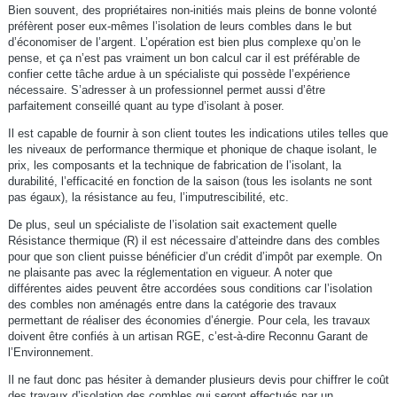
Bien souvent, des propriétaires non-initiés mais pleins de bonne volonté
préfèrent poser eux-mêmes l’isolation de leurs combles dans le but
d’économiser de l’argent. L’opération est bien plus complexe qu’on le
pense, et ça n’est pas vraiment un bon calcul car il est préférable de
confier cette tâche ardue à un spécialiste qui possède l’expérience
nécessaire. S’adresser à un professionnel permet aussi d’être
parfaitement conseillé quant au type d’isolant à poser.
Il est capable de fournir à son client toutes les indications utiles telles que
les niveaux de performance thermique et phonique de chaque isolant, le
prix, les composants et la technique de fabrication de l’isolant, la
durabilité, l’efficacité en fonction de la saison (tous les isolants ne sont
pas égaux), la résistance au feu, l’imputrescibilité, etc.
De plus, seul un spécialiste de l’isolation sait exactement quelle
Résistance thermique (R) il est nécessaire d’atteindre dans des combles
pour que son client puisse bénéficier d’un crédit d’impôt par exemple. On
ne plaisante pas avec la réglementation en vigueur. A noter que
différentes aides peuvent être accordées sous conditions car l’isolation
des combles non aménagés entre dans la catégorie des travaux
permettant de réaliser des économies d’énergie. Pour cela, les travaux
doivent être confiés à un artisan RGE, c’est-à-dire Reconnu Garant de
l’Environnement.
Il ne faut donc pas hésiter à demander plusieurs devis pour chiffrer le coût
des travaux d’isolation des combles qui seront effectués par un