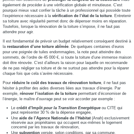
également de procéder à une vérification globale et minutieuse. C’est
pourquoi mieux vaut confier la tâche à un professionnel qui possède toute
l’expérience nécessaire à la
vérification de l’état de la toiture
. Entretenir
sa toiture avec régularité permet donc de dépenser moins en réparation.
Toutefois, lorsque la rénovation de la toiture s’impose, il ne faut pas
attendre pour agir.
Il est fondamental de prévoir un budget relativement conséquent destiné à
la
restauration d’une toiture abîmée
. De quelques centaines d’euros
pour une poignée de tuiles endommagées, la note peut atteindre des
sommets, de l’ordre de 45 000 €, si toute la toiture d’une immense maison
doit être rénovée. C’est d’ailleurs la raison pour laquelle on recommande
de ne pas négliger sa toiture et de ne surtout pas attendre pour la réparer
chaque fois que cela s’avère nécessaire.
Pour
réduire le coût des travaux de rénovation toiture
, il ne faut pas
hésiter à profiter des aides diverses liées aux travaux d’énergie. Par
exemple,
rénover l’isolation de la toiture
permettant d’économiser de
l’énergie, le maître d’ouvrage peut se voir accorder par exemple :
Le
crédit d’Impôt
pour la Transition Energétique
ou CITE qui
peut représenter 30 % de la dépense engagée,
Une
aide de l’Agence Nationale de l’Habitat
(Anah) exclusivement
réservée aux propriétaires qui occupent eux-mêmes le logement
concerné par les travaux de rénovation,
Une
subvention
versée, selon conditions, par sa commune.