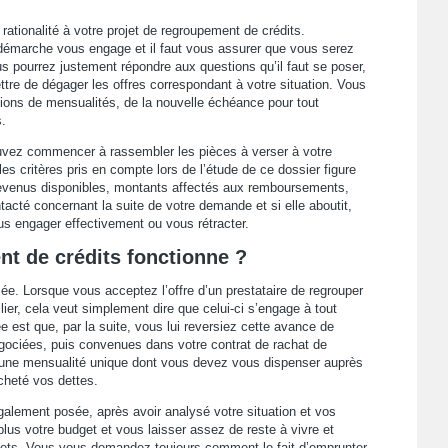
rationalité à votre projet de regroupement de crédits.
démarche vous engage et il faut vous assurer que vous serez
 pourrez justement répondre aux questions qu’il faut se poser,
ttre de dégager les offres correspondant à votre situation. Vous
ations de mensualités, de la nouvelle échéance pour tout
.
uvez commencer à rassembler les pièces à verser à votre
s critères pris en compte lors de l’étude de ce dossier figure
: revenus disponibles, montants affectés aux remboursements,
tacté concernant la suite de votre demande et si elle aboutit,
s engager effectivement ou vous rétracter.
t de crédits fonctionne ?
sée. Lorsque vous acceptez l’offre d’un prestataire de regrouper
ier, cela veut simplement dire que celui-ci s’engage à tout
e est que, par la suite, vous lui reversiez cette avance de
gociées, puis convenues dans votre contrat de rachat de
nt une mensualité unique dont vous devez vous dispenser auprès
acheté vos dettes.
lement posée, après avoir analysé votre situation et vos
 plus votre budget et vous laisser assez de reste à vivre et
jets. Vous vous demandez toujours comment le fait d’emprunter