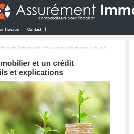
|
|
es Travaux
Contact
 Rachat de Crédit Immobilier
> Regrouper un crédit immobilier et un crédit
obilier et un crédit
s et explications