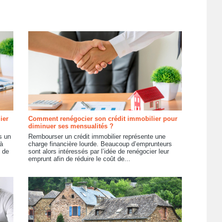
ier
Comment renégocier son crédit immobilier pour
diminuer ses mensualités ?
s un
Rembourser un crédit immobilier représente une
à
charge financière lourde. Beaucoup d’emprunteurs
t de
sont alors intéressés par l’idée de renégocier leur
emprunt afin de réduire le coût de...