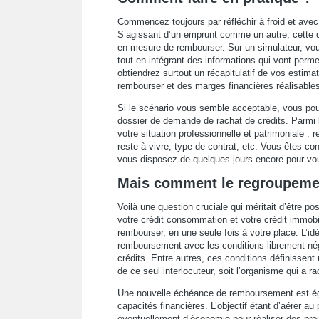
Commencez toujours par réfléchir à froid et avec 
S’agissant d’un emprunt comme un autre, cette 
en mesure de rembourser. Sur un simulateur, vous
tout en intégrant des informations qui vont perme
obtiendrez surtout un récapitulatif de vos estim
rembourser et des marges financières réalisables
Si le scénario vous semble acceptable, vous po
dossier de demande de rachat de crédits. Parmi le
votre situation professionnelle et patrimoniale 
reste à vivre, type de contrat, etc. Vous êtes con
vous disposez de quelques jours encore pour vou
Mais comment le regroupemen
Voilà une question cruciale qui méritait d’être po
votre crédit consommation et votre crédit immobil
rembourser, en une seule fois à votre place. L’idé
remboursement avec les conditions librement né
crédits. Entre autres, ces conditions définisse
de ce seul interlocuteur, soit l’organisme qui a r
Une nouvelle échéance de remboursement est éga
capacités financières. L’objectif étant d’aérer au
éventuellement d’économie pour réaliser des pro