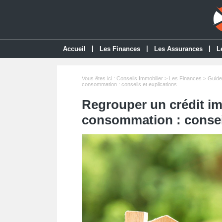
|
|
|
Accueil
Les Finances
Les Assurances
L
Vous êtes ici :
Conseils Immobilier
>
Les Finances
>
Guide
consommation : conseils et explications
Regrouper un crédit imm
consommation : conseil