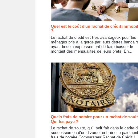
Quel est le coût d'un rachat de crédit immobil
?
Le rachat de crédit est très avantageux pour les
ménages pris à la gorge par leurs dettes bancair
ayant besoin expressément de faire baisser le
montant des mensualités de leurs prêts. En...
Quels frais de notaire pour un rachat de soult
Qui les paye ?
Le rachat de soulte, qu’il soit fait dans le cadre 
succession ou d’un divorce, entraîne le paiemen
frais de notaire.Comparateur Rachat de Crédit !