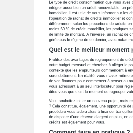
Le type de crédit consommation que vous avez co
intégrer aussi bien un crédit renouvelable, un prê
immobilier. Il est utile de vous informer sur les d
l’opération de rachat de crédits immobilier et co
différemment selon les proportions de crédits en
moins 60 % de crédit immobilier, les pratiques ser
de limite de montant. À l’inverse, un rachat de
géré sous le régime de ce dernier, avec notamm
Quel est le meilleur moment 
Profitez des avantages du regroupement de crédit
votre budget mensuel et cherchez à alléger le 
contexte que les emprunteurs commencent à envisag
surendettement. En réalité, vous n’avez même pa
de vos finances pour commencer à penser au rac
vous adressant à un seul interlocuteur pour rég
dites-vous que c’est le moment de regrouper votr
Vous souhaitez initier un nouveau projet, mais r
? Cela constitue, également, une opportunité d
procédure vous aidera alors à financer tranquillemen
de disposer d’une réserve d’argent en plus, en c
crédits est également pour vous.
Comment faire en pratique ?