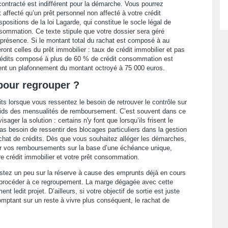
ntracté est indifférent pour la démarche. Vous pourrez
t affecté qu’un prêt personnel non affecté à votre crédit
ispositions de la loi Lagarde, qui constitue le socle légal de
nsommation. Ce texte stipule que votre dossier sera géré
 présence. Si le montant total du rachat est composé à au
ont celles du prêt immobilier : taux de crédit immobilier et pas
 crédits composé à plus de 60 % de crédit consommation est
ent un plafonnement du montant octroyé à 75 000 euros.
pour regrouper ?
s lorsque vous ressentez le besoin de retrouver le contrôle sur
poids des mensualités de remboursement. C’est souvent dans ce
er la solution : certains n'y font que lorsqu’ils frisent le
s besoin de ressentir des blocages particuliers dans la gestion
hat de crédits. Dès que vous souhaitez alléger les démarches,
ler vos remboursements sur la base d’une échéance unique,
e crédit immobilier et votre prêt consommation.
estez un peu sur la réserve à cause des emprunts déjà en cours
e procéder à ce regroupement. La marge dégagée avec cette
t ledit projet. D’ailleurs, si votre objectif de sortie est juste
omptant sur un reste à vivre plus conséquent, le rachat de