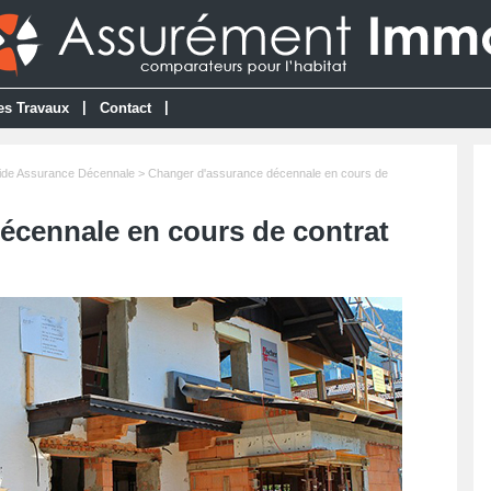
|
|
es Travaux
Contact
ide Assurance Décennale
> Changer d'assurance décennale en cours de
écennale en cours de contrat