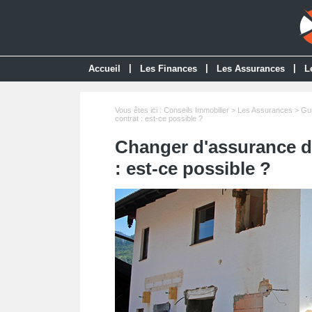
|
|
|
Accueil
Les Finances
Les Assurances
L
Vous êtes ici :
Conseils Immobilier
>
Les Assurances
>
Gu
contrat : est-ce possible ?
Changer d'assurance d
: est-ce possible ?